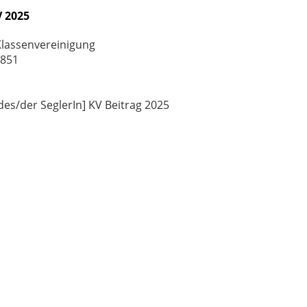
V 2025
Klassenvereinigung
8851
es/der SeglerIn] KV
Beitrag
2025